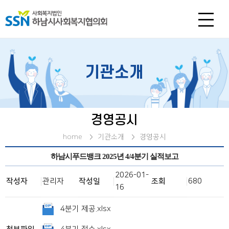
기관소개
경영공시
home
기관소개
경영공시
하남시푸드뱅크 2025년 4/4분기 실적보고
2026-01-
작성자
관리자
작성일
조회
680
16
4분기 제공.xlsx