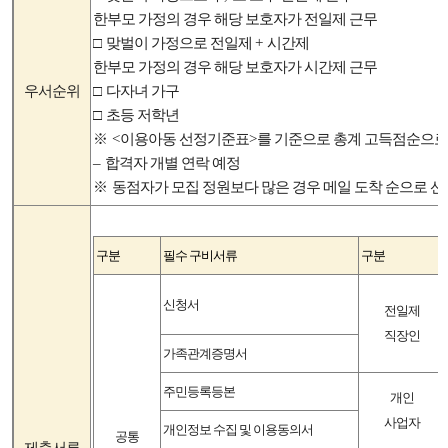
한부모 가정의 경우 해당 보호자가 전일제 근무
□
맞벌이 가정으로 전일제
+
시간제
한부모 가정의 경우 해당 보호자가 시간제 근무
우서순위
□
다자녀 가구
□
초등 저학년
※
<
이용아동 선정기준표
>
를 기준으로 총계 고득점순으로
–
합격자 개별 연락 예정
※
동점자가 모집 정원보다 많은 경우 메일 도착 순으로 선
구분
필수 구비서류
구분
신청서
전일제
직장인
가족관계증명서
주민등록등본
개인
사업자
개인정보 수집 및 이용동의서
공통