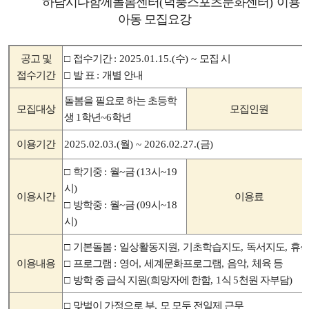
하남시다함께돌봄센터
(
덕풍스포츠문화센터
)
이용
아동 모집요강
공고 및
□
접수기간
: 2025.01.15.(
수
) ~
모집 시
접수기간
□
발 표
:
개별 안내
돌봄을 필요로 하는 초등학
모집대상
모집인원
생
1
학년
~6
학년
이용기간
2025.02.03.(
월
) ~ 2026.02.27.(
금
)
□
학기중
:
월
~
금
(13
시
~19
시
)
이용시간
이용료
□
방학중
:
월
~
금
(09
시
~18
시
)
□
기본돌봄
:
일상활동지원
,
기초학습지도
,
독서지도
,
휴
이용내용
□
프로그램
:
영어
,
세계문화프로그램
,
음악
,
체육 등
□
방학 중 급식 지원
(
희망자에 한함
, 1
식
5
천원 자부담
)
□
맞벌이 가정으로 부
,
모 모두 전일제 근무