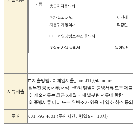
제출서류
서류
응급처치동의서
시간제
귀가 동의서 및
자율귀가 동의서
직장인
CCTV
영상정보 수집 동의서
초상권 사용 동의서
농
어업인
□
제출방법
:
이메일제출
_ hndd11@daum.net
첨부된 공통서류
(
서식
1~6)
와 맞벌이 증빙서류 모두 제출
서류제출
※
제출서류는 최근
3
개월 이내 발부된 서류에 한함
※
증빙서류 미비 또는 위변조가 있을 시 입소 취소 등의 
문 의
031-795-4601 (
문의시간
:
평일
9
시
~18
시
)