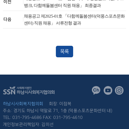
이전
뱅크, 다함께돌봄센터 직원 채용」 최종결과
채용공고 제2025-01호 「다함께돌봄센터(덕풍스포츠문화
다음
센터) 직원 채용」 서류전형 결과
목록
하남시사회복지협의회
회장: 이점복
주소: 경기도 하남시 역말로 71, 1층 (덕풍스포츠문화센터 내)
TEL: 031-795-4686 FAX: 031-795-4610
개인정보관리책임자: 김미선