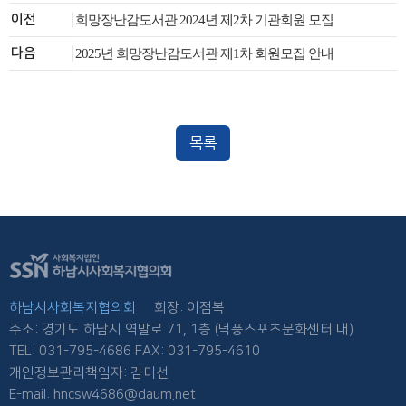
이전
희망장난감도서관 2024년 제2차 기관회원 모집
다음
2025년 희망장난감도서관 제1차 회원모집 안내
목록
하남시사회복지협의회
회장: 이점복
주소: 경기도 하남시 역말로 71, 1층 (덕풍스포츠문화센터 내)
TEL: 031-795-4686 FAX: 031-795-4610
개인정보관리책임자: 김미선
E-mail: hncsw4686@daum.net