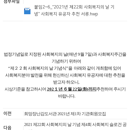
첨부파일
붙임2~6_“2021년 제22회 사회복지의 날 기
념” 사회복지 유공자 추천 서류.hwp
법정기념일로 지정된 사회복지의 날
(
매년
9
월
7
일
)
과 사회복지주간을
기념하기 위하여
“
제
２２
회 사회복지의 날 기념식
”을
아래와 같이 개최함에 있어
사회복지분야 발전을 위해 헌신하신 사회복지 유공자에 대한 추천을
받고자 하오니
,
시상기준을 참고하시어
202
１
년
６
월
22
일
(
화
)
까지
추천하여 주시기
바랍니다
.
이전
희망장난감도서관 2021년 제1차 기관회원모집
2021 제22회 사회복지의 날 기념 제4회 사회복지 슬로건 공
다음