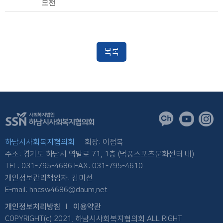
모전
목록
하남시사회복지협의회
회장: 이점복
주소: 경기도 하남시 역말로 71, 1층 (덕풍스포츠문화센터 내)
TEL: 031-795-4686 FAX: 031-795-4610
개인정보관리책임자: 김미선
E-mail: hncsw4686@daum.net
개인정보처리방침
이용약관
COPYRIGHT(c) 2021. 하남시사회복지협의회 ALL RIGHT